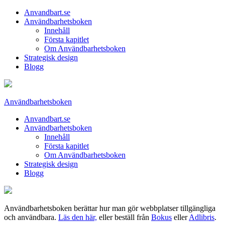
Anvandbart.se
Användbarhetsboken
Innehåll
Första kapitlet
Om Användbarhetsboken
Strategisk design
Blogg
Användbarhetsboken
Anvandbart.se
Användbarhetsboken
Innehåll
Första kapitlet
Om Användbarhetsboken
Strategisk design
Blogg
Användbarhetsboken berättar hur man gör webbplatser tillgängliga
och användbara.
Läs den här,
eller beställ från
Bokus
eller
Adlibris
.