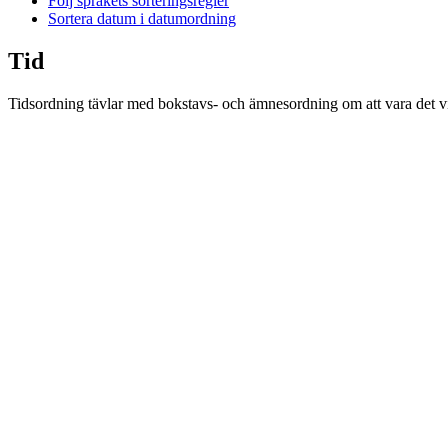
Följ språkets sorteringsregler
Sortera datum i datumordning
Tid
Tidsordning tävlar med bokstavs- och ämnesordning om att vara det vikt