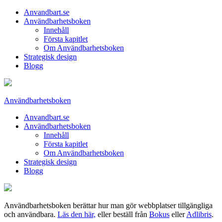
Anvandbart.se
Användbarhetsboken
Innehåll
Första kapitlet
Om Användbarhetsboken
Strategisk design
Blogg
Användbarhetsboken
Anvandbart.se
Användbarhetsboken
Innehåll
Första kapitlet
Om Användbarhetsboken
Strategisk design
Blogg
Användbarhetsboken berättar hur man gör webbplatser tillgängliga
och användbara.
Läs den här,
eller beställ från
Bokus
eller
Adlibris
.