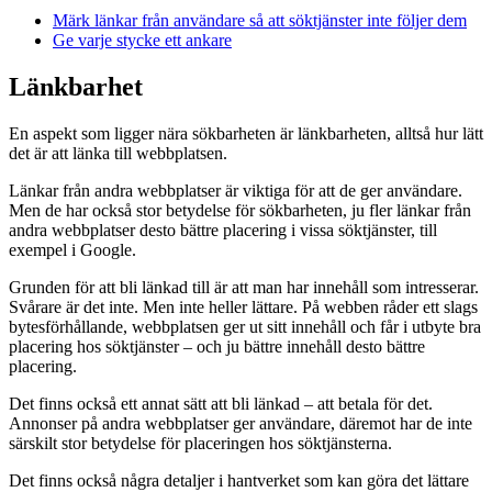
Märk länkar från användare så att söktjänster inte följer dem
Ge varje stycke ett ankare
Länkbarhet
En aspekt som ligger nära sökbarheten är länkbarheten, alltså hur lätt
det är att länka till webbplatsen.
Länkar från andra webbplatser är viktiga för att de ger användare.
Men de har också stor betydelse för sökbarheten, ju fler länkar från
andra webbplatser desto bättre placering i vissa söktjänster, till
exempel i Google.
Grunden för att bli länkad till är att man har innehåll som intresserar.
Svårare är det inte. Men inte heller lättare. På webben råder ett slags
bytesförhållande, webbplatsen ger ut sitt innehåll och får i utbyte bra
placering hos söktjänster – och ju bättre innehåll desto bättre
placering.
Det finns också ett annat sätt att bli länkad – att betala för det.
Annonser på andra webbplatser ger användare, däremot har de inte
särskilt stor betydelse för placeringen hos söktjänsterna.
Det finns också några detaljer i hantverket som kan göra det lättare