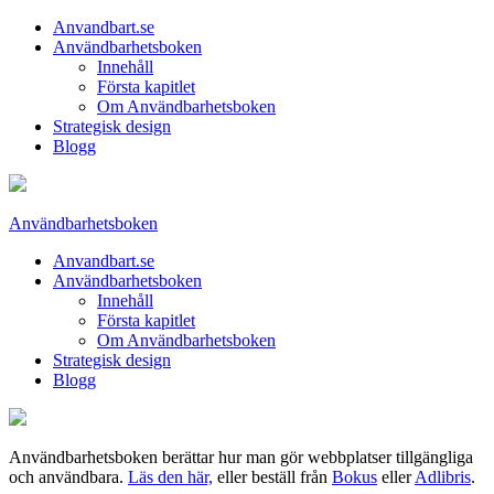
Anvandbart.se
Användbarhetsboken
Innehåll
Första kapitlet
Om Användbarhetsboken
Strategisk design
Blogg
Användbarhetsboken
Anvandbart.se
Användbarhetsboken
Innehåll
Första kapitlet
Om Användbarhetsboken
Strategisk design
Blogg
Användbarhetsboken berättar hur man gör webbplatser tillgängliga
och användbara.
Läs den här,
eller beställ från
Bokus
eller
Adlibris
.