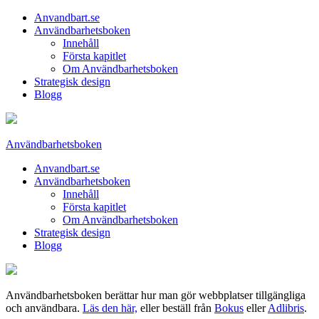
Anvandbart.se
Användbarhetsboken
Innehåll
Första kapitlet
Om Användbarhetsboken
Strategisk design
Blogg
Användbarhetsboken
Anvandbart.se
Användbarhetsboken
Innehåll
Första kapitlet
Om Användbarhetsboken
Strategisk design
Blogg
Användbarhetsboken berättar hur man gör webbplatser tillgängliga
och användbara.
Läs den här,
eller beställ från
Bokus
eller
Adlibris
.