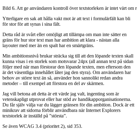
Bild 6. Att ge användaren kontroll över textstorleken är intet värt om r
Ytterligare en sak att hålla vakt mot är att text i formulärfält kan bli
för stor för att synas i sina fält.
Detta råd är svårt eller omöjligt att tillämpa om man inte sätter en
gräns för hur stor text man har ambition att klara - nästan alla
layouter med mer än en spalt har en smärtgräns.
Min ambitionsnivå brukar sträcka sig till att den löpande texten skall
kunna visas i en storlek som motsvarar
24px
(all annan text på sidan
följer med när man förstorar den löpande texten, men eftersom den
är det väsentliga innehållet låter jag den styra). Om användaren har
behov av större text än så, använder hon sannolikt redan andra
metoder – till exempel att förstora en del av skärmen.
Jag vill betona att detta är ett värde jag valt, ingenting som är
vetenskapligt utprovat eller har stöd av handikapporganisationerna.
Du får själv välja var du lägger gränsen för din ambition. Dock är ett
minikrav att sidorna förblir användbara när Internet Explorers
textstorlek är inställd på ”största”.
Se även
WCAG 3.4 (prioritet 2)
, sid 353.