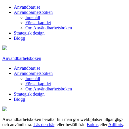
Anvandbart.se
Användbarhetsboken
Innehåll
Första kapitlet
Om Användbarhetsboken
Strategisk design
Blogg
Användbarhetsboken
Anvandbart.se
Användbarhetsboken
Innehåll
Första kapitlet
Om Användbarhetsboken
Strategisk design
Blogg
Användbarhetsboken berättar hur man gör webbplatser tillgängliga
och användbara.
Läs den här,
eller beställ från
Bokus
eller
Adlibris
.